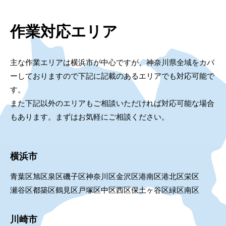
作業対応エリア
主な作業エリアは横浜市が中心ですが、神奈川県全域をカバ
ーしておりますので下記に記載のあるエリアでも対応可能で
す。
また下記以外のエリアもご相談いただければ対応可能な場合
もあります。まずはお気軽にご相談ください。
横浜市
青葉区
旭区
泉区
磯子区
神奈川区
金沢区
港南区
港北区
栄区
瀬谷区
都築区
鶴見区
戸塚区
中区
西区
保土ヶ谷区
緑区
南区
川崎市