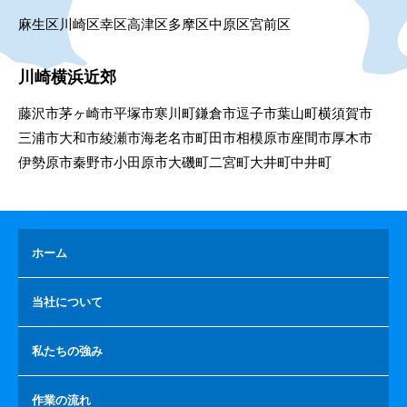
麻生区
川崎区
幸区
高津区
多摩区
中原区
宮前区
川崎横浜近郊
藤沢市
茅ヶ崎市
平塚市
寒川町
鎌倉市
逗子市
葉山町
横須賀市
三浦市
大和市
綾瀬市
海老名市
町田市
相模原市
座間市
厚木市
伊勢原市
秦野市
小田原市
大磯町
二宮町
大井町
中井町
ホーム
当社について
私たちの強み
作業の流れ