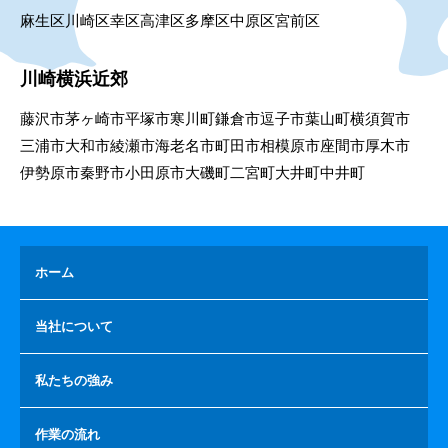
麻生区
川崎区
幸区
高津区
多摩区
中原区
宮前区
川崎横浜近郊
藤沢市
茅ヶ崎市
平塚市
寒川町
鎌倉市
逗子市
葉山町
横須賀市
三浦市
大和市
綾瀬市
海老名市
町田市
相模原市
座間市
厚木市
伊勢原市
秦野市
小田原市
大磯町
二宮町
大井町
中井町
ホーム
当社について
私たちの強み
作業の流れ