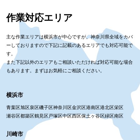
作業対応エリア
主な作業エリアは横浜市が中心ですが、神奈川県全域をカバ
ーしておりますので下記に記載のあるエリアでも対応可能で
す。
また下記以外のエリアもご相談いただければ対応可能な場合
もあります。まずはお気軽にご相談ください。
横浜市
青葉区
旭区
泉区
磯子区
神奈川区
金沢区
港南区
港北区
栄区
瀬谷区
都築区
鶴見区
戸塚区
中区
西区
保土ヶ谷区
緑区
南区
川崎市