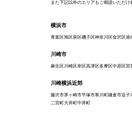
また下記以外のエリアもご相談いただけ
横浜市
青葉区
旭区
泉区
磯子区
神奈川区
金沢区
港
川崎市
麻生区
川崎区
幸区
高津区
多摩区
中原区
宮
川崎横浜近郊
藤沢市
茅ヶ崎市
平塚市
寒川町
鎌倉市
逗子
二宮町
大井町
中井町