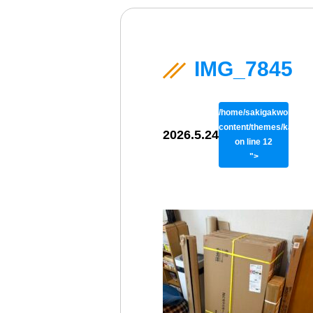
IMG_7845
/home/sakigakworks/be
content/themes/kaisok
2026.5.24
on line
12
">