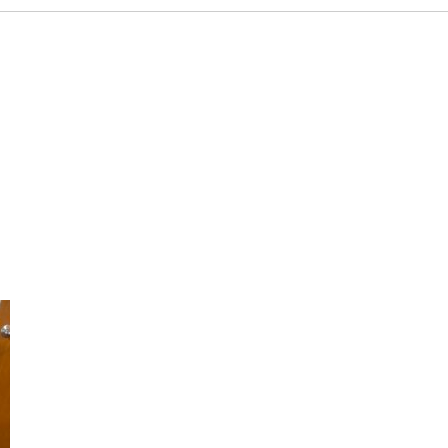
nriya24h.com/public_html/wp/wp-
uthemeV02/single.php