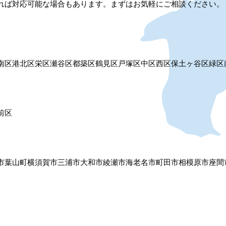
れば対応可能な場合もあります。まずはお気軽にご相談ください。
南区
港北区
栄区
瀬谷区
都築区
鶴見区
戸塚区
中区
西区
保土ヶ谷区
緑区
前区
市
葉山町
横須賀市
三浦市
大和市
綾瀬市
海老名市
町田市
相模原市
座間