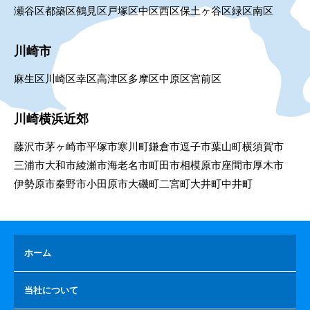
瀬谷区
都築区
鶴見区
戸塚区
中区
西区
保土ヶ谷区
緑区
南区
川崎市
麻生区
川崎区
幸区
高津区
多摩区
中原区
宮前区
川崎横浜近郊
藤沢市
茅ヶ崎市
平塚市
寒川町
鎌倉市
逗子市
葉山町
横須賀市
三浦市
大和市
綾瀬市
海老名市
町田市
相模原市
座間市
厚木市
伊勢原市
秦野市
小田原市
大磯町
二宮町
大井町
中井町
ホーム
当社について