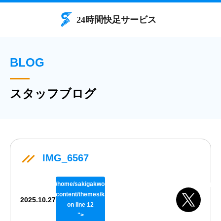
BLOG
スタッフブログ
IMG_6567
/home/sakigakworks/benriya24h.com/public_html/wp/wp-
content/themes/kaisokuthemeV02/single.php
2025.10.27
on line
12
">