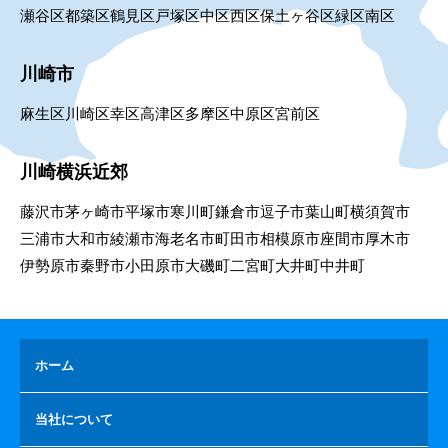
瀬谷区
都築区
鶴見区
戸塚区
中区
西区
保土ヶ谷区
緑区
南区
川崎市
麻生区
川崎区
幸区
高津区
多摩区
中原区
宮前区
川崎横浜近郊
藤沢市
茅ヶ崎市
平塚市
寒川町
鎌倉市
逗子市
葉山町
横須賀市
三浦市
大和市
綾瀬市
海老名市
町田市
相模原市
座間市
厚木市
伊勢原市
秦野市
小田原市
大磯町
二宮町
大井町
中井町
ホーム
当社について