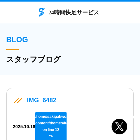
BLOG
スタッフブログ
IMG_6482
/home/sakigakworks/benriya24h.com/public_html/wp/wp-
content/themes/kaisokuthemeV02/single.php
2025.10.18
on line
12
">