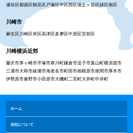
瀬谷区
都築区
鶴見区
戸塚区
中区
西区
保土ヶ谷区
緑区
南区
川崎市
麻生区
川崎区
幸区
高津区
多摩区
中原区
宮前区
川崎横浜近郊
藤沢市
茅ヶ崎市
平塚市
寒川町
鎌倉市
逗子市
葉山町
横須賀市
三浦市
大和市
綾瀬市
海老名市
町田市
相模原市
座間市
厚木市
伊勢原市
秦野市
小田原市
大磯町
二宮町
大井町
中井町
ホーム
当社について