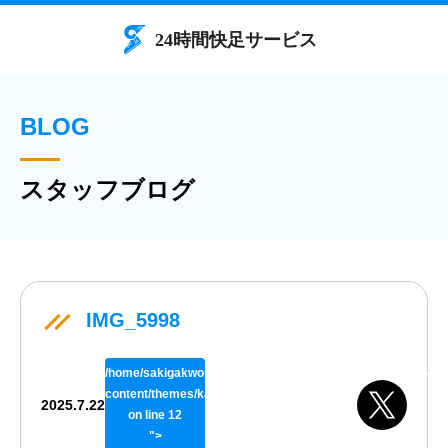
BLOG
スタッフブログ
IMG_5998
/home/sakigakworks/benriya24h.com/public_html/wp/wp-
content/themes/kaisokuthemeV02/single.php
2025.7.22
on line
12
">