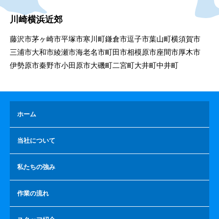
川崎横浜近郊
藤沢市
茅ヶ崎市
平塚市
寒川町
鎌倉市
逗子市
葉山町
横須賀市
三浦市
大和市
綾瀬市
海老名市
町田市
相模原市
座間市
厚木市
伊勢原市
秦野市
小田原市
大磯町
二宮町
大井町
中井町
ホーム
当社について
私たちの強み
作業の流れ