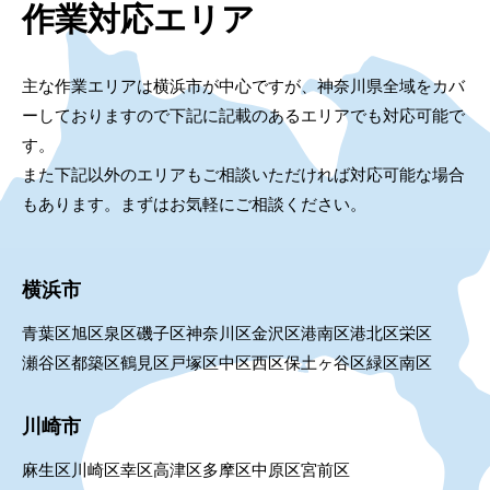
作業対応エリア
主な作業エリアは横浜市が中心ですが、神奈川県全域をカバ
ーしておりますので下記に記載のあるエリアでも対応可能で
す。
また下記以外のエリアもご相談いただければ対応可能な場合
もあります。まずはお気軽にご相談ください。
横浜市
青葉区
旭区
泉区
磯子区
神奈川区
金沢区
港南区
港北区
栄区
瀬谷区
都築区
鶴見区
戸塚区
中区
西区
保土ヶ谷区
緑区
南区
川崎市
麻生区
川崎区
幸区
高津区
多摩区
中原区
宮前区