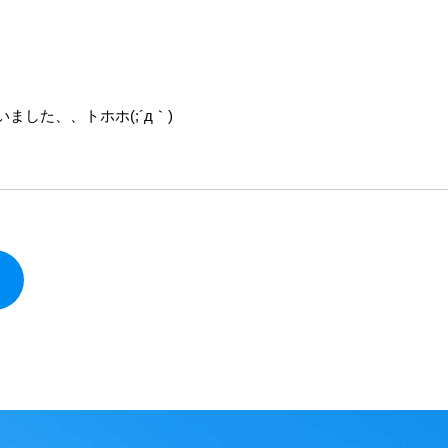
、
した、、トホホ(;´д｀)