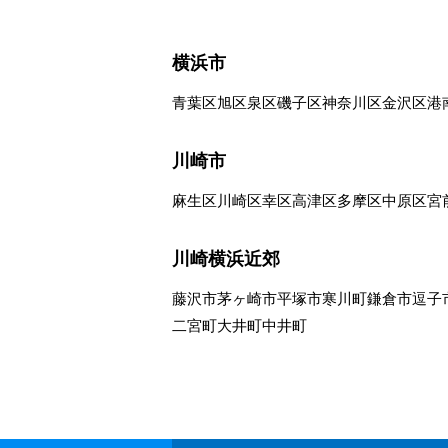
横浜市
青葉区
旭区
泉区
磯子区
神奈川区
金沢区
港
川崎市
麻生区
川崎区
幸区
高津区
多摩区
中原区
宮
川崎横浜近郊
藤沢市
茅ヶ崎市
平塚市
寒川町
鎌倉市
逗子
二宮町
大井町
中井町