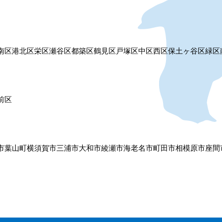
南区
港北区
栄区
瀬谷区
都築区
鶴見区
戸塚区
中区
西区
保土ヶ谷区
緑区
前区
市
葉山町
横須賀市
三浦市
大和市
綾瀬市
海老名市
町田市
相模原市
座間