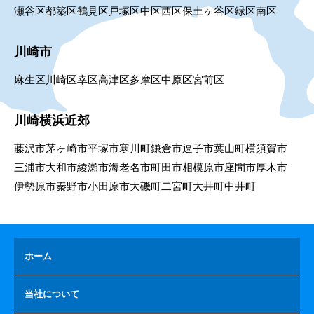
瀬谷区
都築区
鶴見区
戸塚区
中区
西区
保土ヶ谷区
緑区
南区
川崎市
麻生区
川崎区
幸区
高津区
多摩区
中原区
宮前区
川崎横浜近郊
藤沢市
茅ヶ崎市
平塚市
寒川町
鎌倉市
逗子市
葉山町
横須賀市
三浦市
大和市
綾瀬市
海老名市
町田市
相模原市
座間市
厚木市
伊勢原市
秦野市
小田原市
大磯町
二宮町
大井町
中井町
ホーム
当社について