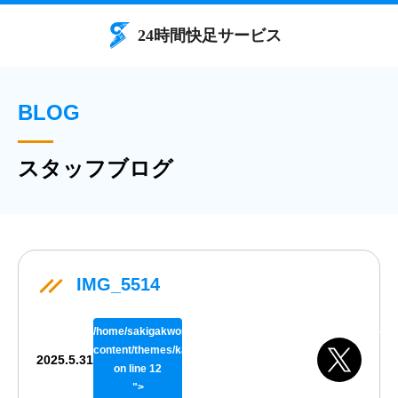
BLOG
スタッフブログ
IMG_5514
/home/sakigakworks/benriya24h.com/public_html/wp/wp-
content/themes/kaisokuthemeV02/single.php
2025.5.31
on line
12
">