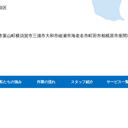
前区
市
葉山町
横須賀市
三浦市
大和市
綾瀬市
海老名市
町田市
相模原市
座間
私たちの強み
作業の流れ
スタッフ紹介
サービス一