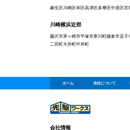
麻生区
川崎区
幸区
高津区
多摩区
中原区
宮
川崎横浜近郊
藤沢市
茅ヶ崎市
平塚市
寒川町
鎌倉市
逗子
二宮町
大井町
中井町
ホーム
当社について
会社情報