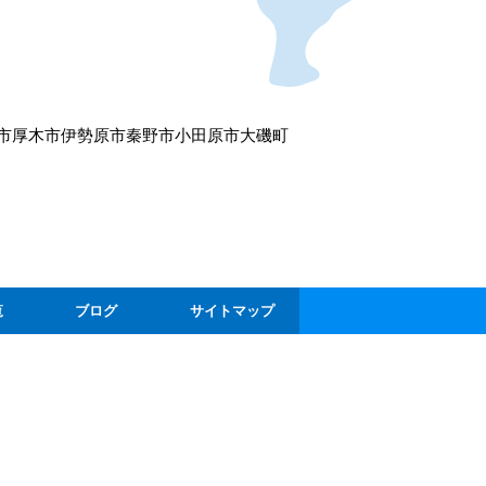
市
厚木市
伊勢原市
秦野市
小田原市
大磯町
覧
ブログ
サイトマップ