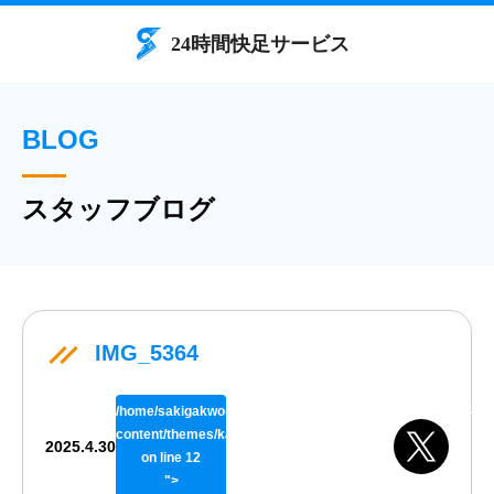
BLOG
スタッフブログ
IMG_5364
/home/sakigakworks/benriya24h.com/public_html/wp/wp-
content/themes/kaisokuthemeV02/single.php
2025.4.30
on line
12
">