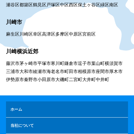
瀬谷区
都築区
鶴見区
戸塚区
中区
西区
保土ヶ谷区
緑区
南区
川崎市
麻生区
川崎区
幸区
高津区
多摩区
中原区
宮前区
川崎横浜近郊
藤沢市
茅ヶ崎市
平塚市
寒川町
鎌倉市
逗子市
葉山町
横須賀市
三浦市
大和市
綾瀬市
海老名市
町田市
相模原市
座間市
厚木市
伊勢原市
秦野市
小田原市
大磯町
二宮町
大井町
中井町
ホーム
当社について