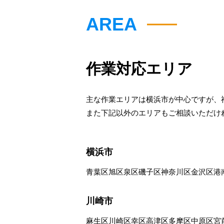
AREA
作業対応エリア
主な作業エリアは横浜市が中心ですが、
また下記以外のエリアもご相談いただけ
横浜市
青葉区
旭区
泉区
磯子区
神奈川区
金沢区
港
川崎市
麻生区
川崎区
幸区
高津区
多摩区
中原区
宮