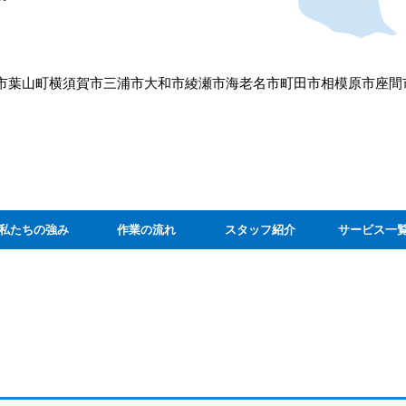
市
葉山町
横須賀市
三浦市
大和市
綾瀬市
海老名市
町田市
相模原市
座間
私たちの強み
作業の流れ
スタッフ紹介
サービス一