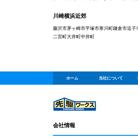
川崎横浜近郊
藤沢市
茅ヶ崎市
平塚市
寒川町
鎌倉市
逗子
二宮町
大井町
中井町
ホーム
当社について
会社情報