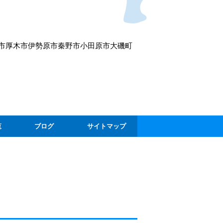
市
厚木市
伊勢原市
秦野市
小田原市
大磯町
覧
ブログ
サイトマップ