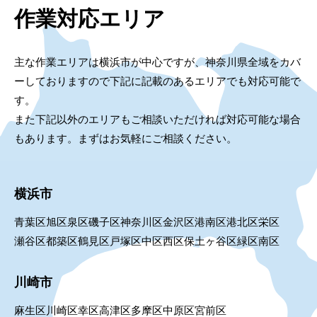
作業対応エリア
主な作業エリアは横浜市が中心ですが、神奈川県全域をカバ
ーしておりますので下記に記載のあるエリアでも対応可能で
す。
また下記以外のエリアもご相談いただければ対応可能な場合
もあります。まずはお気軽にご相談ください。
横浜市
青葉区
旭区
泉区
磯子区
神奈川区
金沢区
港南区
港北区
栄区
瀬谷区
都築区
鶴見区
戸塚区
中区
西区
保土ヶ谷区
緑区
南区
川崎市
麻生区
川崎区
幸区
高津区
多摩区
中原区
宮前区