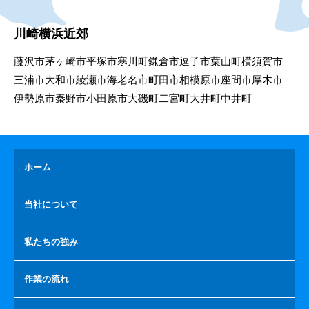
川崎横浜近郊
藤沢市
茅ヶ崎市
平塚市
寒川町
鎌倉市
逗子市
葉山町
横須賀市
三浦市
大和市
綾瀬市
海老名市
町田市
相模原市
座間市
厚木市
伊勢原市
秦野市
小田原市
大磯町
二宮町
大井町
中井町
ホーム
当社について
私たちの強み
作業の流れ