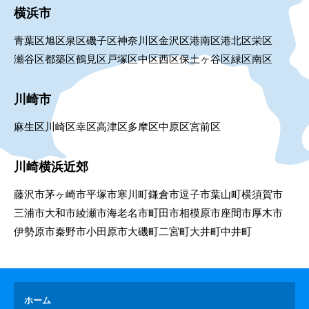
横浜市
青葉区
旭区
泉区
磯子区
神奈川区
金沢区
港南区
港北区
栄区
瀬谷区
都築区
鶴見区
戸塚区
中区
西区
保土ヶ谷区
緑区
南区
川崎市
麻生区
川崎区
幸区
高津区
多摩区
中原区
宮前区
川崎横浜近郊
藤沢市
茅ヶ崎市
平塚市
寒川町
鎌倉市
逗子市
葉山町
横須賀市
三浦市
大和市
綾瀬市
海老名市
町田市
相模原市
座間市
厚木市
伊勢原市
秦野市
小田原市
大磯町
二宮町
大井町
中井町
ホーム