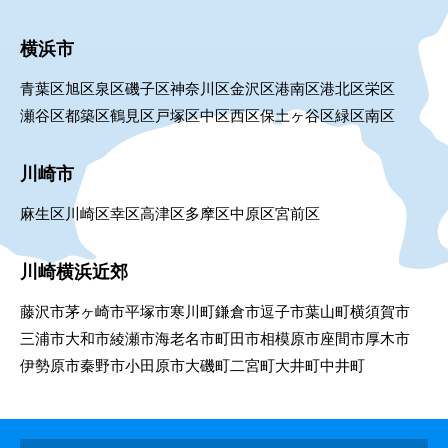
横浜市
青葉区
旭区
泉区
磯子区
神奈川区
金沢区
港南区
港北区
栄区
瀬谷区
都築区
鶴見区
戸塚区
中区
西区
保土ヶ谷区
緑区
南区
川崎市
麻生区
川崎区
幸区
高津区
多摩区
中原区
宮前区
川崎横浜近郊
藤沢市
茅ヶ崎市
平塚市
寒川町
鎌倉市
逗子市
葉山町
横須賀市
三浦市
大和市
綾瀬市
海老名市
町田市
相模原市
座間市
厚木市
伊勢原市
秦野市
小田原市
大磯町
二宮町
大井町
中井町