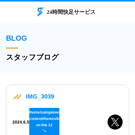
BLOG
スタッフブログ
IMG_3039
/home/sakigakworks/benriya24h.com/public_html/wp/wp-
content/themes/kaisokuthemeV02/single.php
2024.6.5
on line
12
">