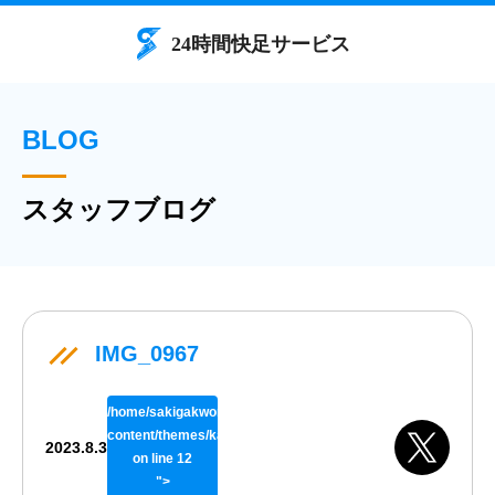
BLOG
スタッフブログ
IMG_0967
/home/sakigakworks/benriya24h.com/public_html/wp/wp-
content/themes/kaisokuthemeV02/single.php
2023.8.3
on line
12
">