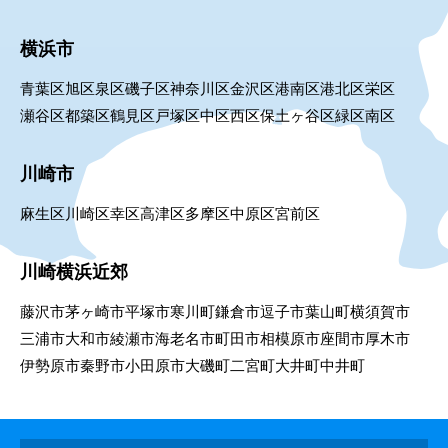
横浜市
青葉区
旭区
泉区
磯子区
神奈川区
金沢区
港南区
港北区
栄区
瀬谷区
都築区
鶴見区
戸塚区
中区
西区
保土ヶ谷区
緑区
南区
川崎市
麻生区
川崎区
幸区
高津区
多摩区
中原区
宮前区
川崎横浜近郊
藤沢市
茅ヶ崎市
平塚市
寒川町
鎌倉市
逗子市
葉山町
横須賀市
三浦市
大和市
綾瀬市
海老名市
町田市
相模原市
座間市
厚木市
伊勢原市
秦野市
小田原市
大磯町
二宮町
大井町
中井町