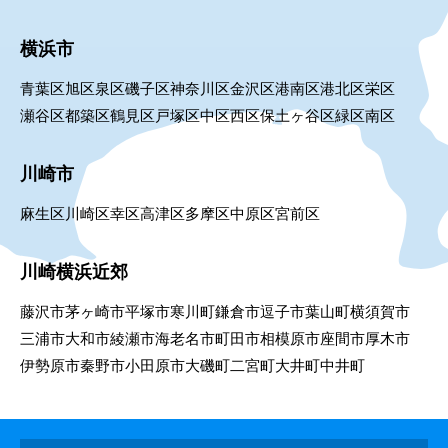
横浜市
青葉区
旭区
泉区
磯子区
神奈川区
金沢区
港南区
港北区
栄区
瀬谷区
都築区
鶴見区
戸塚区
中区
西区
保土ヶ谷区
緑区
南区
川崎市
麻生区
川崎区
幸区
高津区
多摩区
中原区
宮前区
川崎横浜近郊
藤沢市
茅ヶ崎市
平塚市
寒川町
鎌倉市
逗子市
葉山町
横須賀市
三浦市
大和市
綾瀬市
海老名市
町田市
相模原市
座間市
厚木市
伊勢原市
秦野市
小田原市
大磯町
二宮町
大井町
中井町