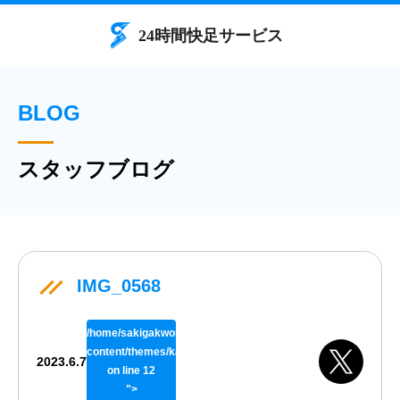
BLOG
スタッフブログ
IMG_0568
/home/sakigakworks/benriya24h.com/public_html/wp/wp-
content/themes/kaisokuthemeV02/single.php
2023.6.7
on line
12
">