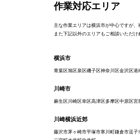
作業対応エリア
主な作業エリアは横浜市が中心ですが、
また下記以外のエリアもご相談いただけ
横浜市
青葉区
旭区
泉区
磯子区
神奈川区
金沢区
港
川崎市
麻生区
川崎区
幸区
高津区
多摩区
中原区
宮
川崎横浜近郊
藤沢市
茅ヶ崎市
平塚市
寒川町
鎌倉市
逗子