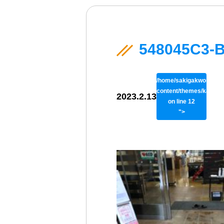
548045C3-
/home/sakigakworks/be
content/themes/kaisok
2023.2.13
on line
12
">