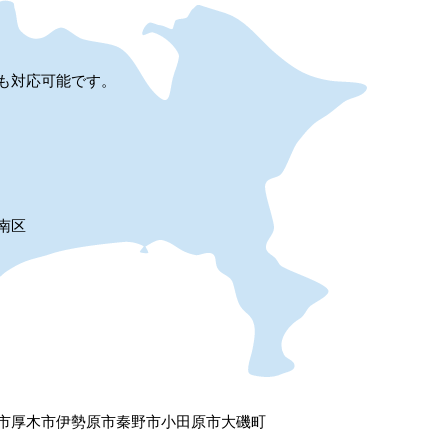
も対応可能です。
南区
市
厚木市
伊勢原市
秦野市
小田原市
大磯町