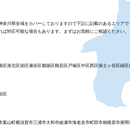
神奈川県全域をカバーしておりますので下記に記載のあるエリアで
れば対応可能な場合もあります。まずはお気軽にご相談ください。
南区
港北区
栄区
瀬谷区
都築区
鶴見区
戸塚区
中区
西区
保土ヶ谷区
緑区
前区
市
葉山町
横須賀市
三浦市
大和市
綾瀬市
海老名市
町田市
相模原市
座間