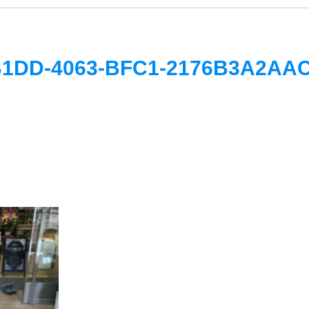
B1DD-4063-BFC1-2176B3A2AA
nriya24h.com/public_html/wp/wp-
uthemeV02/single.php