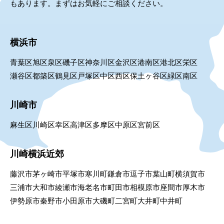
もあります。まずはお気軽にご相談ください。
横浜市
青葉区
旭区
泉区
磯子区
神奈川区
金沢区
港南区
港北区
栄区
瀬谷区
都築区
鶴見区
戸塚区
中区
西区
保土ヶ谷区
緑区
南区
川崎市
麻生区
川崎区
幸区
高津区
多摩区
中原区
宮前区
川崎横浜近郊
藤沢市
茅ヶ崎市
平塚市
寒川町
鎌倉市
逗子市
葉山町
横須賀市
三浦市
大和市
綾瀬市
海老名市
町田市
相模原市
座間市
厚木市
伊勢原市
秦野市
小田原市
大磯町
二宮町
大井町
中井町