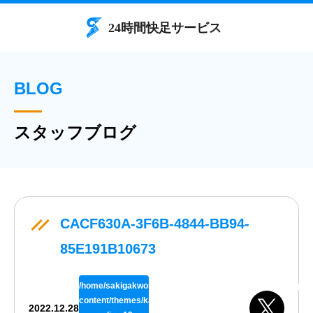
BLOG
スタッフブログ
CACF630A-3F6B-4844-BB94-
85E191B10673
/home/sakigakworks/benriya24h.com/public_html/wp/wp-
content/themes/kaisokuthemeV02/single.php
2022.12.28