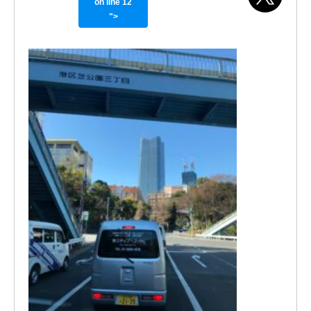
on line
12
">