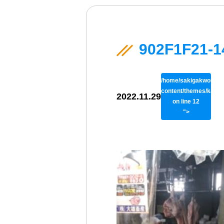
902F1F21-1
/home/sakigakworks/b
content/themes/kaiso
2022.11.29
on line
12
">