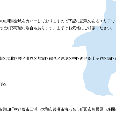
神奈川県全域をカバーしておりますので下記に記載のあるエリアで
れば対応可能な場合もあります。まずはお気軽にご相談ください。
南区
港北区
栄区
瀬谷区
都築区
鶴見区
戸塚区
中区
西区
保土ヶ谷区
緑区
前区
市
葉山町
横須賀市
三浦市
大和市
綾瀬市
海老名市
町田市
相模原市
座間