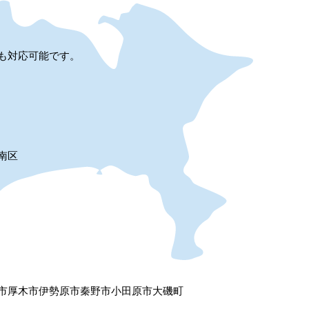
も対応可能です。
南区
市
厚木市
伊勢原市
秦野市
小田原市
大磯町