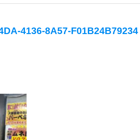
4DA-4136-8A57-F01B24B79234
enriya24h.com/public_html/wp/wp-
kuthemeV02/single.php