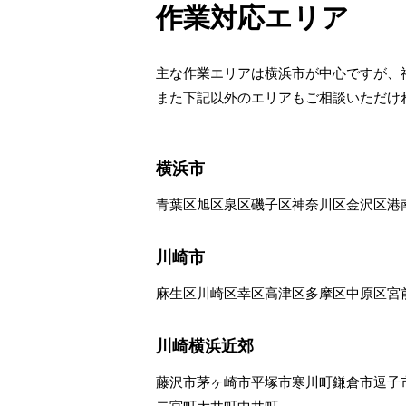
作業対応エリア
主な作業エリアは横浜市が中心ですが、
また下記以外のエリアもご相談いただけ
横浜市
青葉区
旭区
泉区
磯子区
神奈川区
金沢区
港
川崎市
麻生区
川崎区
幸区
高津区
多摩区
中原区
宮
川崎横浜近郊
藤沢市
茅ヶ崎市
平塚市
寒川町
鎌倉市
逗子