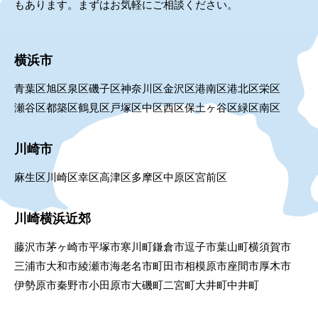
もあります。まずはお気軽にご相談ください。
横浜市
青葉区
旭区
泉区
磯子区
神奈川区
金沢区
港南区
港北区
栄区
瀬谷区
都築区
鶴見区
戸塚区
中区
西区
保土ヶ谷区
緑区
南区
川崎市
麻生区
川崎区
幸区
高津区
多摩区
中原区
宮前区
川崎横浜近郊
藤沢市
茅ヶ崎市
平塚市
寒川町
鎌倉市
逗子市
葉山町
横須賀市
三浦市
大和市
綾瀬市
海老名市
町田市
相模原市
座間市
厚木市
伊勢原市
秦野市
小田原市
大磯町
二宮町
大井町
中井町