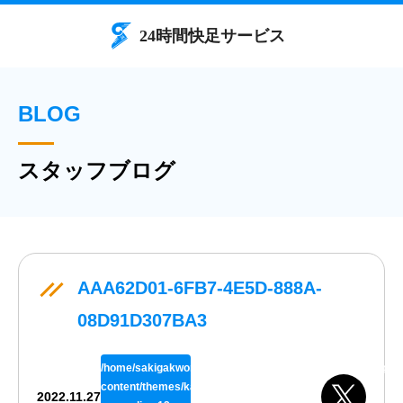
BLOG
スタッフブログ
AAA62D01-6FB7-4E5D-888A-
08D91D307BA3
/home/sakigakworks/benriya24h.com/public_html/wp/wp-
content/themes/kaisokuthemeV02/single.php
2022.11.27