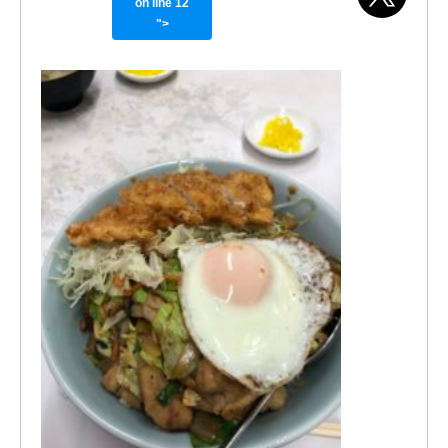
on line
12
">