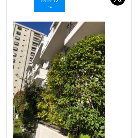
on line
12
">