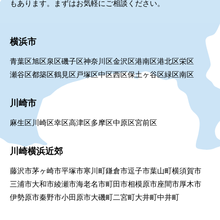
もあります。まずはお気軽にご相談ください。
横浜市
青葉区
旭区
泉区
磯子区
神奈川区
金沢区
港南区
港北区
栄区
瀬谷区
都築区
鶴見区
戸塚区
中区
西区
保土ヶ谷区
緑区
南区
川崎市
麻生区
川崎区
幸区
高津区
多摩区
中原区
宮前区
川崎横浜近郊
藤沢市
茅ヶ崎市
平塚市
寒川町
鎌倉市
逗子市
葉山町
横須賀市
三浦市
大和市
綾瀬市
海老名市
町田市
相模原市
座間市
厚木市
伊勢原市
秦野市
小田原市
大磯町
二宮町
大井町
中井町