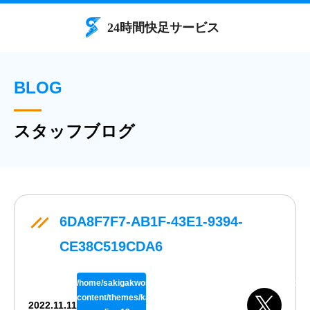
BLOG
スタッフブログ
6DA8F7F7-AB1F-43E1-9394-
CE38C519CDA6
/home/sakigakworks/benriya24h.com/public_html/wp/wp-
content/themes/kaisokuthemeV02/single.php
2022.11.11