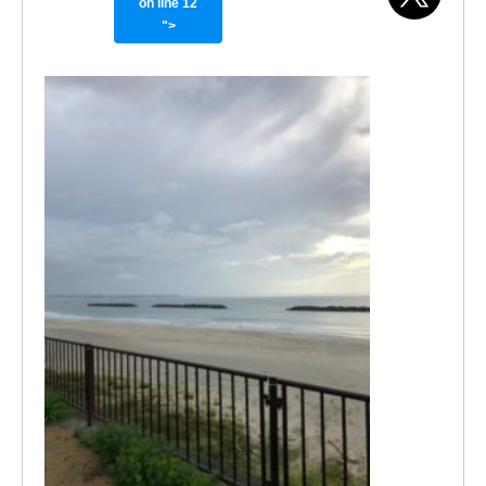
on line
12
">