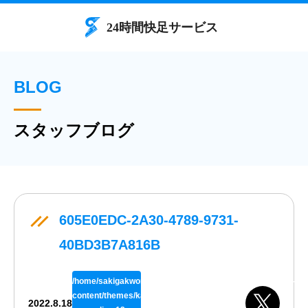
BLOG
スタッフブログ
605E0EDC-2A30-4789-9731-
40BD3B7A816B
/home/sakigakworks/benriya24h.com/public_html/wp/wp-
content/themes/kaisokuthemeV02/single.php
2022.8.18