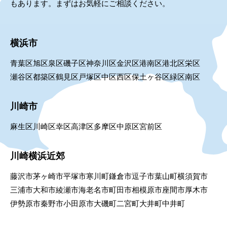
もあります。まずはお気軽にご相談ください。
横浜市
青葉区
旭区
泉区
磯子区
神奈川区
金沢区
港南区
港北区
栄区
瀬谷区
都築区
鶴見区
戸塚区
中区
西区
保土ヶ谷区
緑区
南区
川崎市
麻生区
川崎区
幸区
高津区
多摩区
中原区
宮前区
川崎横浜近郊
藤沢市
茅ヶ崎市
平塚市
寒川町
鎌倉市
逗子市
葉山町
横須賀市
三浦市
大和市
綾瀬市
海老名市
町田市
相模原市
座間市
厚木市
伊勢原市
秦野市
小田原市
大磯町
二宮町
大井町
中井町