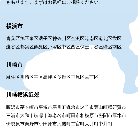
もあります。まずはお気軽にご相談ください。
横浜市
青葉区
旭区
泉区
磯子区
神奈川区
金沢区
港南区
港北区
栄区
瀬谷区
都築区
鶴見区
戸塚区
中区
西区
保土ヶ谷区
緑区
南区
川崎市
麻生区
川崎区
幸区
高津区
多摩区
中原区
宮前区
川崎横浜近郊
藤沢市
茅ヶ崎市
平塚市
寒川町
鎌倉市
逗子市
葉山町
横須賀市
三浦市
大和市
綾瀬市
海老名市
町田市
相模原市
座間市
厚木市
伊勢原市
秦野市
小田原市
大磯町
二宮町
大井町
中井町