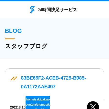
BLOG
スタッフブログ
83BE65F2-ACEB-4725-B985-
0A1172AAE497
/home/sakigakworks/benriya24h.com/public_html/wp/wp-
content/themes/kaisokuthemeV02/single.php
2022.8.15