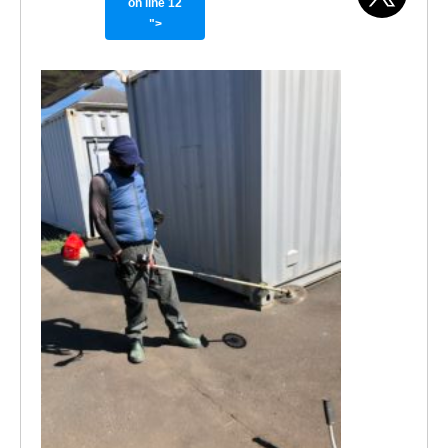
on line
12
">