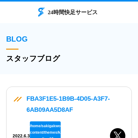
BLOG
スタッフブログ
FBA3F1E5-1B9B-4D05-A3F7-
6AB09AA5D8AF
/home/sakigakworks/benriya24h.com/public_html/wp/wp-
content/themes/kaisokuthemeV02/single.php
2022.6.3