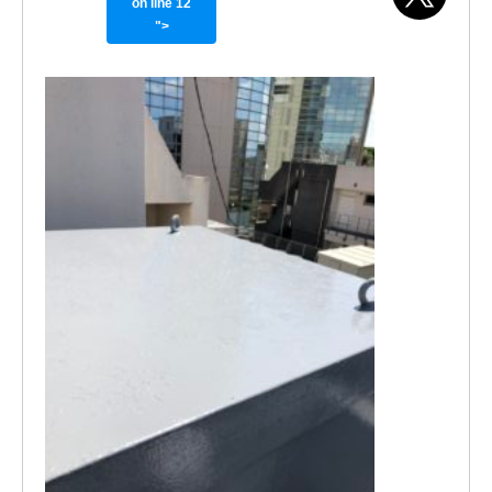
on line
12
">