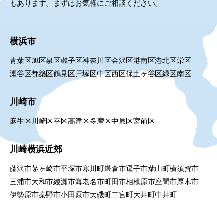
もあります。まずはお気軽にご相談ください。
横浜市
青葉区
旭区
泉区
磯子区
神奈川区
金沢区
港南区
港北区
栄区
瀬谷区
都築区
鶴見区
戸塚区
中区
西区
保土ヶ谷区
緑区
南区
川崎市
麻生区
川崎区
幸区
高津区
多摩区
中原区
宮前区
川崎横浜近郊
藤沢市
茅ヶ崎市
平塚市
寒川町
鎌倉市
逗子市
葉山町
横須賀市
三浦市
大和市
綾瀬市
海老名市
町田市
相模原市
座間市
厚木市
伊勢原市
秦野市
小田原市
大磯町
二宮町
大井町
中井町