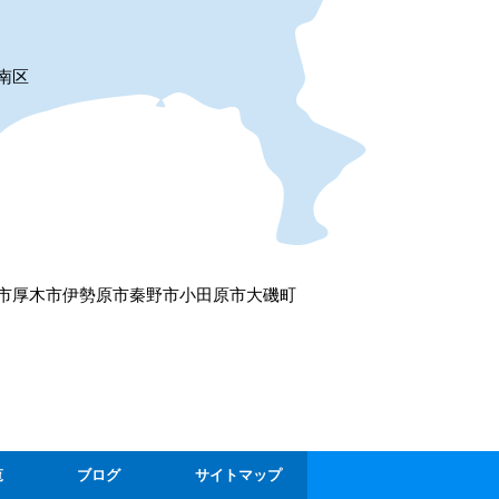
南区
市
厚木市
伊勢原市
秦野市
小田原市
大磯町
覧
ブログ
サイトマップ