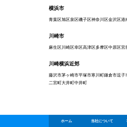
横浜市
青葉区
旭区
泉区
磯子区
神奈川区
金沢区
港
川崎市
麻生区
川崎区
幸区
高津区
多摩区
中原区
宮
川崎横浜近郊
藤沢市
茅ヶ崎市
平塚市
寒川町
鎌倉市
逗子
二宮町
大井町
中井町
ホーム
当社について