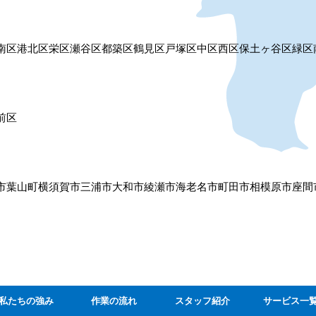
南区
港北区
栄区
瀬谷区
都築区
鶴見区
戸塚区
中区
西区
保土ヶ谷区
緑区
前区
市
葉山町
横須賀市
三浦市
大和市
綾瀬市
海老名市
町田市
相模原市
座間
私たちの強み
作業の流れ
スタッフ紹介
サービス一