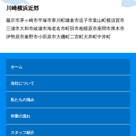
川崎横浜近郊
藤沢市
茅ヶ崎市
平塚市
寒川町
鎌倉市
逗子市
葉山町
横須賀市
三浦市
大和市
綾瀬市
海老名市
町田市
相模原市
座間市
厚木市
伊勢原市
秦野市
小田原市
大磯町
二宮町
大井町
中井町
ホーム
当社について
私たちの強み
作業の流れ
スタッフ紹介