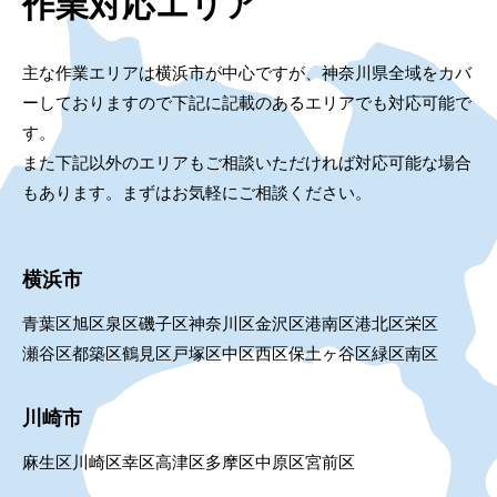
作業対応エリア
主な作業エリアは横浜市が中心ですが、神奈川県全域をカバ
ーしておりますので下記に記載のあるエリアでも対応可能で
す。
また下記以外のエリアもご相談いただければ対応可能な場合
もあります。まずはお気軽にご相談ください。
横浜市
青葉区
旭区
泉区
磯子区
神奈川区
金沢区
港南区
港北区
栄区
瀬谷区
都築区
鶴見区
戸塚区
中区
西区
保土ヶ谷区
緑区
南区
川崎市
麻生区
川崎区
幸区
高津区
多摩区
中原区
宮前区