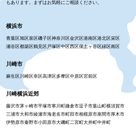
もあります。まずはお気軽にご相談ください。
横浜市
青葉区
旭区
泉区
磯子区
神奈川区
金沢区
港南区
港北区
栄区
瀬谷区
都築区
鶴見区
戸塚区
中区
西区
保土ヶ谷区
緑区
南区
川崎市
麻生区
川崎区
幸区
高津区
多摩区
中原区
宮前区
川崎横浜近郊
藤沢市
茅ヶ崎市
平塚市
寒川町
鎌倉市
逗子市
葉山町
横須賀市
三浦市
大和市
綾瀬市
海老名市
町田市
相模原市
座間市
厚木市
伊勢原市
秦野市
小田原市
大磯町
二宮町
大井町
中井町